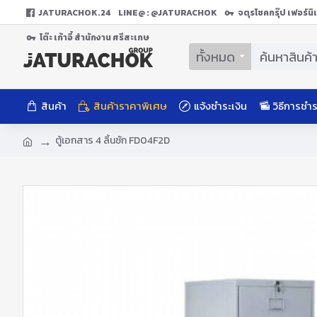
JATURACHOK.24
LINE@ : @JATURACHOK
จตุรโชคกรุ๊ป เฟอร์น
โต๊ะ เก้าอี้ สํานักงาน ศรีสะเกษ
ทั้งหมด
สินค้า
สินค้าราคาพิเศษ
แจ้งชำระเงิน
วิธีการชำร
ตู้เอกสาร 4 ลิ้นชัก FD04F2D