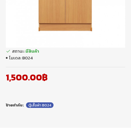
สถานะ:
มีสินค้า
โมเดล:
B024
1,500.00฿
ป้ายกำกับ:
ตู้เสื้อผ้า B024