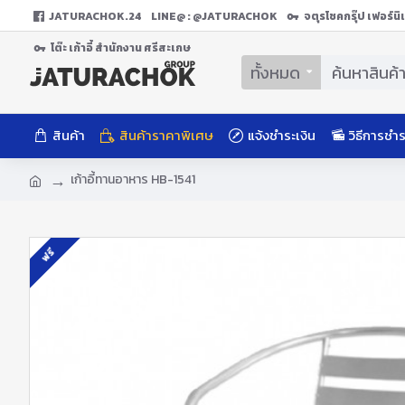
JATURACHOK.24
LINE@ : @JATURACHOK
จตุรโชคกรุ๊ป เฟอร์น
โต๊ะ เก้าอี้ สํานักงาน ศรีสะเกษ
ทั้งหมด
สินค้า
สินค้าราคาพิเศษ
แจ้งชำระเงิน
วิธีการชำร
เก้าอี้ทานอาหาร HB-1541
ฟรี