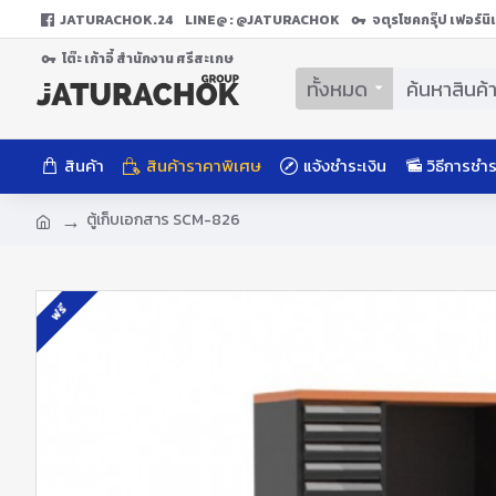
JATURACHOK.24
LINE@ : @JATURACHOK
จตุรโชคกรุ๊ป เฟอร์น
โต๊ะ เก้าอี้ สํานักงาน ศรีสะเกษ
ทั้งหมด
สินค้า
สินค้าราคาพิเศษ
แจ้งชำระเงิน
วิธีการชำร
ตู้เก็บเอกสาร SCM-826
ฟรี