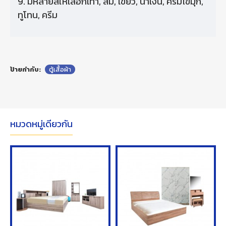
9. มีหลายสีให้เลือกเทา, ส้ม, เขียว, น้ําเงิน, ครีมไข่มุก,
ทูโทน, ครีม
ป้ายกำกับ:
ตู้เสื้อผ้า
หมวดหมู่เดียวกัน