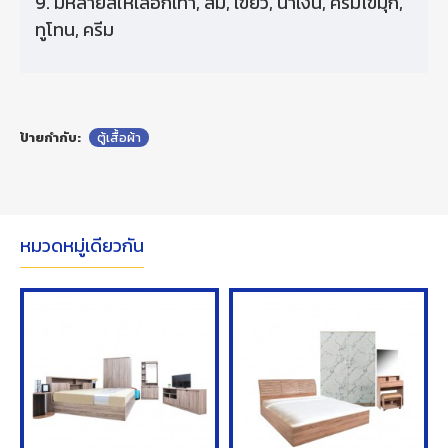
9. มีหลายสีให้เลือกเทา, ส้ม, เขียว, น้ําเงิน, ครีมไข่มุก,
ทูโทน, ครีม
ป้ายกำกับ:
ตู้เสื้อผ้า
หมวดหมู่เดียวกัน