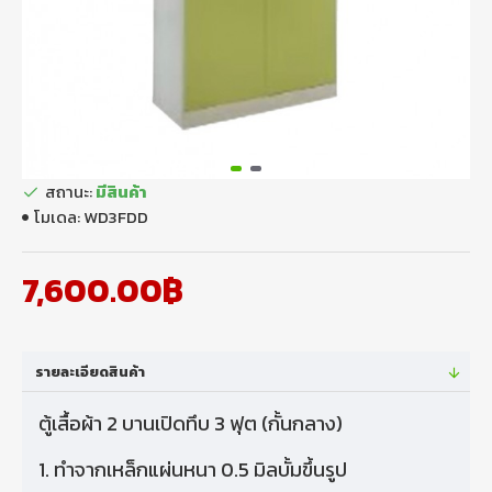
สถานะ:
มีสินค้า
โมเดล:
WD3FDD
7,600.00฿
รายละเอียดสินค้า
ตู้เสื้อผ้า 2 บานเปิดทึบ 3 ฟุต (กั้นกลาง)
1. ทําจากเหล็กแผ่นหนา 0.5 มิลบั้มขึ้นรูป