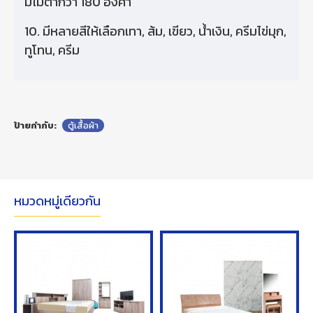
มิไม่ต่ํากว่า 180 องศา
10. มีหลายสีให้เลือกเทา, ส้ม, เขียว, น้ําเงิน, ครีมไข่มุก,
ทูโทน, ครีม
ป้ายกำกับ:
ตู้เสื้อผ้า
หมวดหมู่เดียวกัน