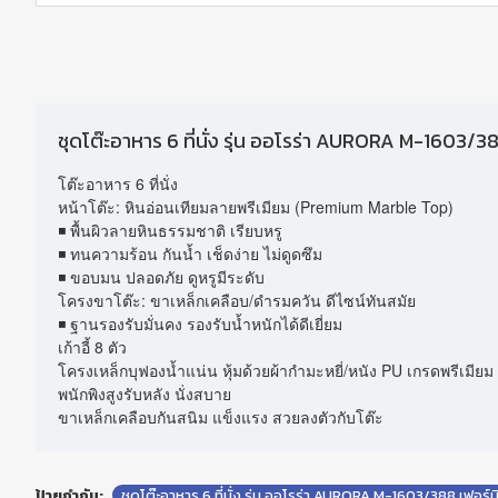
ชุดโต๊ะอาหาร 6 ที่นั่ง รุ่น ออโรร่า AURORA M-1603/38
โต๊ะอาหาร 6 ที่นั่ง
หน้าโต๊ะ: หินอ่อนเทียมลายพรีเมียม (Premium Marble Top)
◾ พื้นผิวลายหินธรรมชาติ เรียบหรู
◾ ทนความร้อน กันน้ำ เช็ดง่าย ไม่ดูดซึม
◾ ขอบมน ปลอดภัย ดูหรูมีระดับ
โครงขาโต๊ะ: ขาเหล็กเคลือบ/ดำรมควัน ดีไซน์ทันสมัย
◾ ฐานรองรับมั่นคง รองรับน้ำหนักได้ดีเยี่ยม
เก้าอี้ 8 ตัว
โครงเหล็กบุฟองน้ำแน่น หุ้มด้วยผ้ากำมะหยี่/หนัง PU เกรดพรีเมียม (ขึ
พนักพิงสูงรับหลัง นั่งสบาย
ขาเหล็กเคลือบกันสนิม แข็งแรง สวยลงตัวกับโต๊ะ
ป้ายกำกับ:
ชุดโต๊ะอาหาร 6 ที่นั่ง รุ่น ออโรร่า AURORA M-1603/388 เฟอร์น