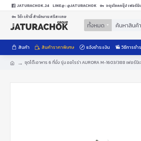
JATURACHOK.24
LINE@ : @JATURACHOK
จตุรโชคกรุ๊ป เฟอร์น
โต๊ะ เก้าอี้ สํานักงาน ศรีสะเกษ
ทั้งหมด
สินค้า
สินค้าราคาพิเศษ
แจ้งชำระเงิน
วิธีการชำร
ชุดโต๊ะอาหาร 6 ที่นั่ง รุ่น ออโรร่า AURORA M-1603/388 เฟอร์นิเ