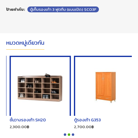
ป้ายกำกับ:
ตู้เก็บรองเท้า 3 ฟุตทึบ (แบบเปิด) SCO3F
หมวดหมู่เดียวกัน
ชั้นวางรองเท้า SH20
ตู้รองเท้า G353
ต
2,300.00฿
2,700.00฿
2