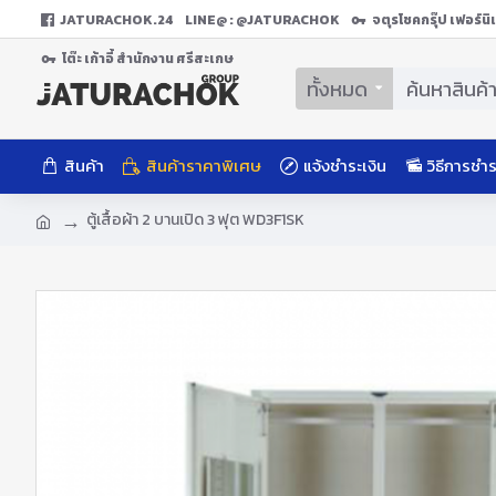
JATURACHOK.24
LINE@ : @JATURACHOK
จตุรโชคกรุ๊ป เฟอร์น
โต๊ะ เก้าอี้ สํานักงาน ศรีสะเกษ
ทั้งหมด
สินค้า
สินค้าราคาพิเศษ
แจ้งชำระเงิน
วิธีการชำร
ตู้เสื้อผ้า 2 บานเปิด 3 ฟุต WD3F1SK