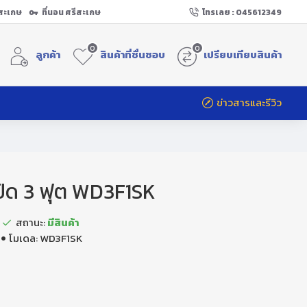
ีสะเกษ
ที่นอน ศรีสะเกษ
โทรเลย : 045612349
0
0
ลูกค้า
สินค้าที่ชื่นชอบ
เปรียบเทียบสินค้า
ข่าวสารและรีวิว
นเปิด 3 ฟุต WD3F1SK
สถานะ:
มีสินค้า
โมเดล:
WD3F1SK