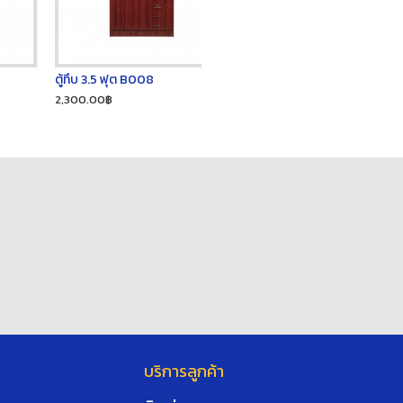
ตู้ทึบ 3.5 ฟุต B008
2,300.00฿
บริการลูกค้า