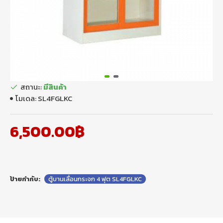
สถานะ:
มีสินค้า
โมเดล:
SL4FGLKC
6,500.00฿
ป้ายกำกับ:
ตู้บานเลื่อนกระจก 4 ฟุต SL4FGLKC