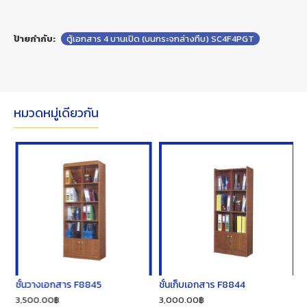
ป้ายกำกับ:
ตู้เอกสาร 4 บานเปิด (บนกระจกล่างทึบ) SC4F4PGT
หมวดหมู่เดียวกัน
ชั้นวางเอกสาร F8845
ชั้นเก็บเอกสาร F8844
ต
3,500.00฿
3,000.00฿
1