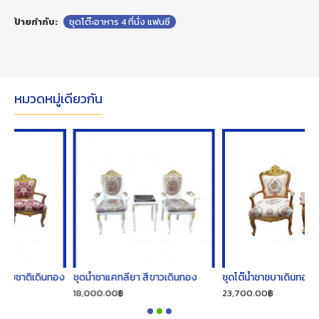
ป้ายกำกับ:
ชุดโต๊ะอาหาร 4 ที่นั่ง แฟนซี
หมวดหมู่เดียวกัน
นทอง
ชุดน้ำชาแคทลียา สีขาวเดินทอง
ชุดโต๊น้ำชาชบาเดินทองสีธรรมชาติ
18,000.00฿
23,700.00฿