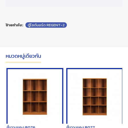
ป้ายกำกับ:
ตู้ไซด์บอร์ด REGENT-2
หมวดหมู่เดียวกัน
ชั้นวางของ B076
ชั้นวางของ B077
ช