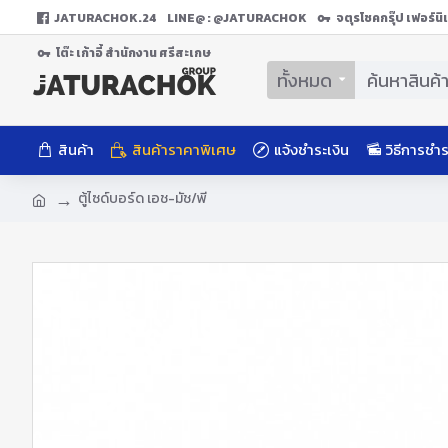
JATURACHOK.24
LINE@ : @JATURACHOK
จตุรโชคกรุ๊ป เฟอร์น
โต๊ะ เก้าอี้ สํานักงาน ศรีสะเกษ
ทั้งหมด
สินค้า
สินค้าราคาพิเศษ
แจ้งชำระเงิน
วิธีการชำร
ตู้ไซด์บอร์ด เอช-มัช/พี