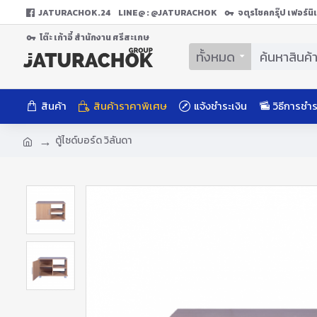
JATURACHOK.24
LINE@ : @JATURACHOK
จตุรโชคกรุ๊ป เฟอร์น
โต๊ะ เก้าอี้ สํานักงาน ศรีสะเกษ
ทั้งหมด
สินค้า
สินค้าราคาพิเศษ
แจ้งชำระเงิน
วิธีการชำร
ตู้ไซด์บอร์ด วิลันดา