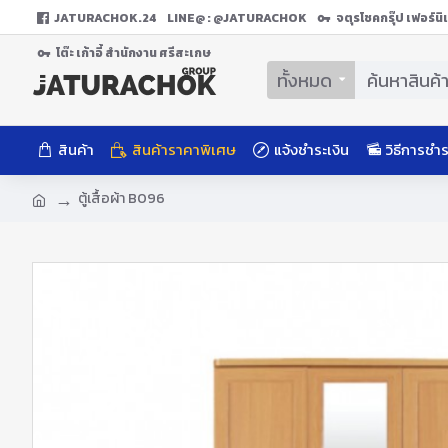
JATURACHOK.24
LINE@ : @JATURACHOK
จตุรโชคกรุ๊ป เฟอร์น
โต๊ะ เก้าอี้ สํานักงาน ศรีสะเกษ
ทั้งหมด
สินค้า
สินค้าราคาพิเศษ
แจ้งชำระเงิน
วิธีการชำร
ตู้เสื้อผ้า B096