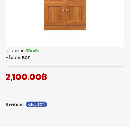
สถานะ:
มีสินค้า
โมเดล:
B011
2,100.00฿
ป้ายกำกับ:
ตู้โชว์ B011