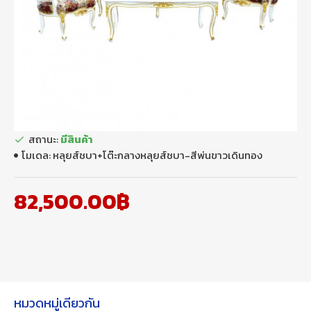
สถานะ:
มีสินค้า
โมเดล:
หลุยส์ชบา+โต๊ะกลางหลุยส์ชบา-สีพ่นขาวเดินทอง
82,500.00฿
หมวดหมู่เดียวกัน