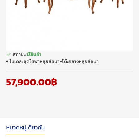
สถานะ:
มีสินค้า
โมเดล:
ชุดโซฟาหลุยส์ชบา+โต๊ะกลางหลุยส์ชบา
57,900.00฿
หมวดหมู่เดียวกัน